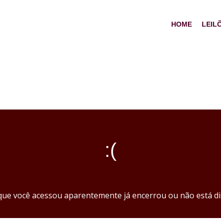
HOME
LEIL
:(
 que você acessou aparentemente já encerrou ou não está di